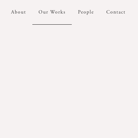
Our Works
About
People
Contact