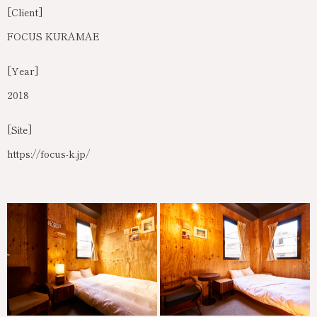
[Client]
FOCUS KURAMAE
[Year]
2018
[Site]
https://focus-k.jp/