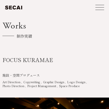
Works
制作実績
FOCUS KURAMAE
施設・空間プロデュース
Art Direction
Copywriting
Graphic Design
Logo Design
Photo Direction
Project Management
Space Produce