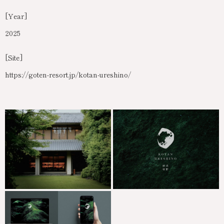
[Year]
2025
[Site]
https://goten-resort.jp/kotan-ureshino/