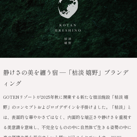
静けさの美を纏う宿 ―「枯淡 嬉野」ブランデ
ィング
GOTENリゾートが2025年秋に開業する新たな宿泊施設「枯淡 嬉
野」のコンセプトおよびロゴデザインを手掛けました。「枯淡」と
は、表面的な華やかさではなく、内面的な端正さや静けさを重視す
る美意識を意味し、不完全なものの中に自然体で生きる姿勢の中に